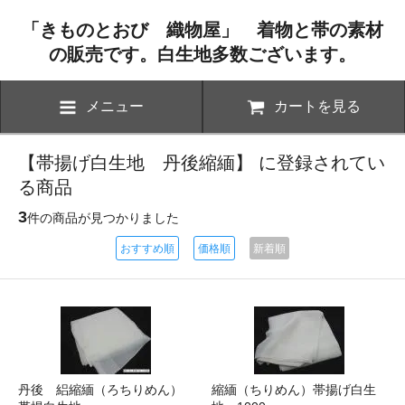
「きものとおび 織物屋」 着物と帯の素材
の販売です。白生地多数ございます。
メニュー
カートを見る
【帯揚げ白生地 丹後縮緬】 に登録されてい
る商品
3
件の商品が見つかりました
おすすめ順
価格順
新着順
丹後 絽縮緬（ろちりめん）
縮緬（ちりめん）帯揚げ白生