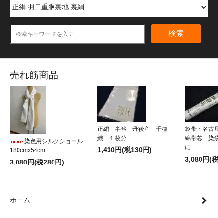
検索
売れ筋商品
正絹 半衿 丹後産 千種
袋帯・名古
織 １枚分
綿帯芯 染
染色用シルクショール
に
1,430円(税130円)
180cmx54cm
3,080円(
3,080円(税280円)
ホーム