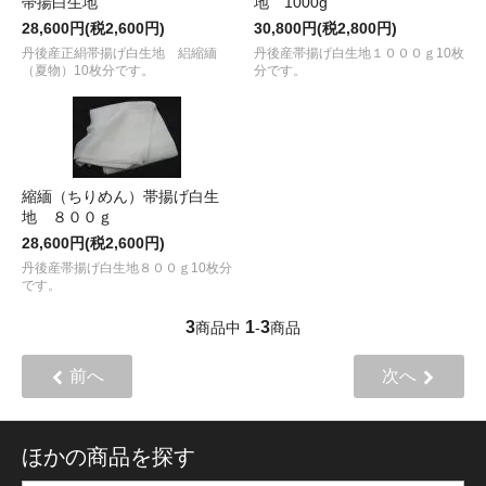
帯揚白生地
地 1000g
28,600円(税2,600円)
30,800円(税2,800円)
丹後産正絹帯揚げ白生地 絽縮緬
丹後産帯揚げ白生地１０００ｇ10枚
（夏物）10枚分です。
分です。
縮緬（ちりめん）帯揚げ白生
地 ８００ｇ
28,600円(税2,600円)
丹後産帯揚げ白生地８００ｇ10枚分
です。
3
1
3
商品中
-
商品
前へ
次へ
ほかの商品を探す