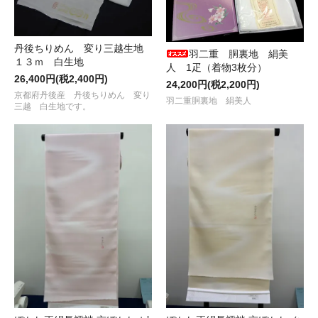
丹後ちりめん 変り三越生地
羽二重 胴裏地 絹美
１３ｍ 白生地
人 1疋（着物3枚分）
26,400円(税2,400円)
24,200円(税2,200円)
京都府丹後産 丹後ちりめん 変り
羽二重胴裏地 絹美人
三越 白生地です。