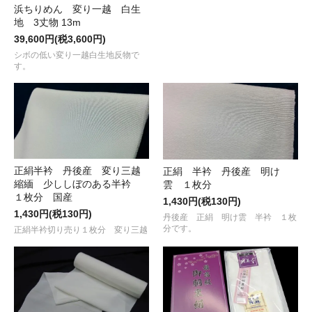
浜ちりめん 変り一越 白生
地 3丈物 13m
39,600円(税3,600円)
シボの低い変り一越白生地反物で
す。
正絹半衿 丹後産 変り三越
正絹 半衿 丹後産 明け
縮緬 少ししぼのある半衿
雲 １枚分
１枚分 国産
1,430円(税130円)
1,430円(税130円)
丹後産 正絹 明け雲 半衿 １枚
分です。
正絹半衿切り売り１枚分 変り三越