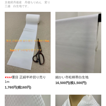
京都府丹後産 丹後ちりめん 変り
三越 白生地です。
重目 正絹半衿切り売り
細かい市松柄帯白生地
1m
16,500円(税1,500円)
1,760円(税160円)