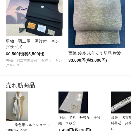
男物 羽二重 黒紋付 キン
グサイズ
西陣 袋帯 未仕立て新品 横波
60,500円(税5,500円)
33,000円(税3,000円)
男物 羽二重黒紋付 石持ち キン
グサイズ
売れ筋商品
正絹 半衿 丹後産 千種
袋帯・名古
織 １枚分
綿帯芯 染
染色用シルクショール
に
1,430円(税130円)
180cmx54cm