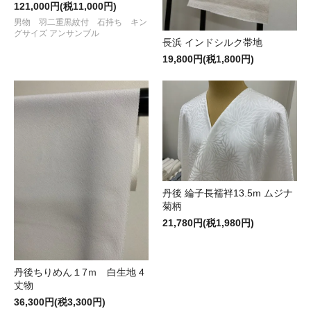
121,000円(税11,000円)
男物 羽二重黒紋付 石持ち キン
グサイズ アンサンブル
長浜 インドシルク帯地
19,800円(税1,800円)
丹後 綸子長襦袢13.5m ムジナ
菊柄
21,780円(税1,980円)
丹後ちりめん１7ｍ 白生地 4
丈物
36,300円(税3,300円)