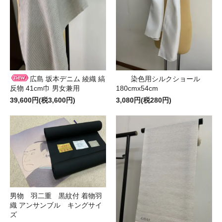
広島 坂本デニム 綾織 縞
染色用シルクショール
反物 41cm巾 男女兼用
180cmx54cm
39,600円(税3,600円)
3,080円(税280円)
男物 羽二重 黒紋付 着物羽
織 アンサンブル キングサイ
ズ