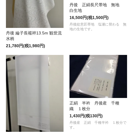
丹後 正絹長尺帯地 無地
白生地
16,500円(税1,500円)
丹後紋意匠帯地 塩瀬に替わる 無
地の生地です。
丹後 綸子長襦袢13.5m 観世流
水柄
21,780円(税1,980円)
正絹 半衿 丹後産 千種
織 １枚分
1,430円(税130円)
丹後産 正絹 千種半衿 １枚分で
す。