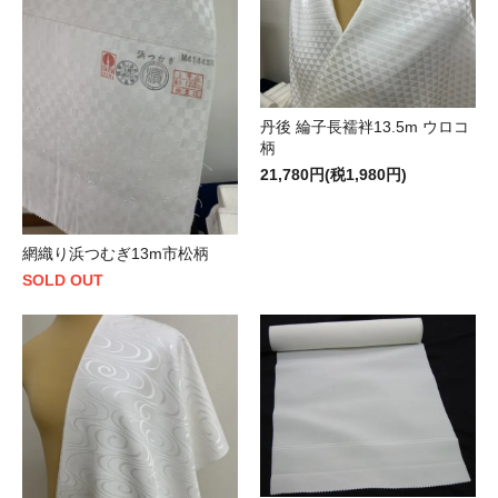
丹後 綸子長襦袢13.5m ウロコ
柄
21,780円(税1,980円)
網織り浜つむぎ13m市松柄
SOLD OUT