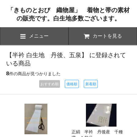
「きものとおび 織物屋」 着物と帯の素材
の販売です。白生地多数ございます。
メニュー
カートを見る
【半衿 白生地 丹後、五泉】 に登録されて
いる商品
8
件の商品が見つかりました
おすすめ順
価格順
新着順
正絹 半衿 丹後産 千種