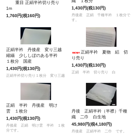
織 １枚分
重目 正絹半衿切り売り
1,430円(税130円)
1m
丹後産 正絹 千種半衿 １枚分で
1,760円(税160円)
す。
正絹半衿 丹後産 変り三越
正絹半衿 夏物 絽 切
縮緬 少ししぼのある半衿
り売り
１枚分 国産
1,430円(税130円)
1,430円(税130円)
正絹 半衿 切り売り 白
正絹半衿切り売り１枚分 変り三越
正絹 半衿 丹後産 明け
雲 １枚分
丹後 正絹半衿（半襟）千種
織 二巾 白生地
1,430円(税130円)
45,980円(税4,180円)
丹後産 正絹 明け雲 半衿 １枚
分です。
丹後産 正絹半衿 二巾 です。