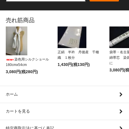
売れ筋商品
正絹 半衿 丹後産 千種
袋帯・名古
織 １枚分
綿帯芯 染
染色用シルクショール
に
1,430円(税130円)
180cmx54cm
3,080円(
3,080円(税280円)
ホーム
カートを見る
特定商取引法に基づく表記