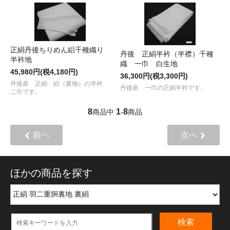
正絹丹後ちりめん絽千種織り
丹後 正絹半衿（半襟）千種
半衿地
織 一巾 白生地
45,980円(税4,180円)
36,300円(税3,300円)
丹後産 正絹 絽（夏物）の半衿
丹後産 一巾の正絹半衿です。
二巾です。
8
1
8
商品中
-
商品
前へ
次へ
ほかの商品を探す
検索