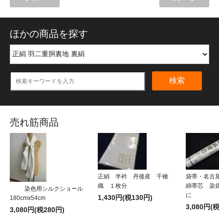
ほかの商品を探す
検索
売れ筋商品
正絹 半衿 丹後産 千種
袋帯・名古
織 １枚分
綿帯芯 染
染色用シルクショール
に
1,430円(税130円)
180cmx54cm
3,080円(
3,080円(税280円)