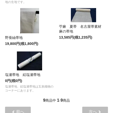
地の生地です。
苧麻 夏帯 名古屋帯素材
麻の帯地
13,585円(税1,235円)
野蚕紬帯地
19,800円(税1,800円)
塩瀬帯地 絽塩瀬帯地
0円(税0円)
塩瀬帯地、絽塩瀬帯地は五泉織物の
コーナーにあります。
9
1
9
商品中
-
商品
前へ
次へ