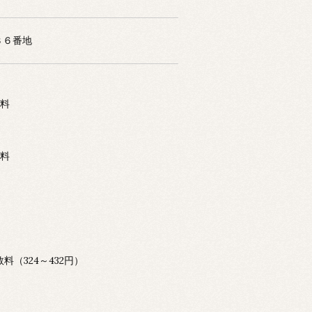
３６番地
数料
数料
（324～432円）