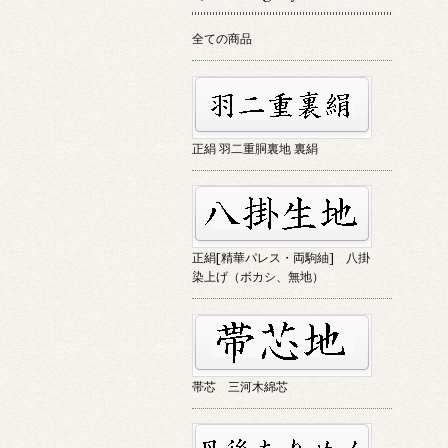
全ての商品
正絹 羽二重胴裏地 裏絹
正絹[精華パレス・両駒紬] 八掛
染上げ（ボカシ、無地）
帯芯 三河木綿芯