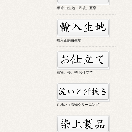
半衿 白生地 丹後、五泉
輸入正絹白生地
着物、帯、袴 お仕立て
丸洗い（着物クリーニング）