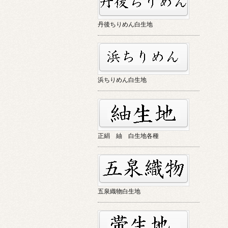
丹後ちりめん白生地
浜ちりめん白生地
正絹 紬 白生地各種
五泉織物白生地