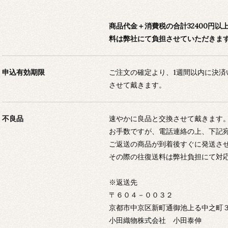
商品代金＋消費税の合計32400円
料は弊社にて負担させていただきま
申込有効期限
ご注文の確定より、1週間以内に決
させて戴きます。
不良品
速やかに良品と交換させて戴きます
お手数ですが、電話連絡の上、下記
ご返送の商品が到着後すぐに発送さ
その際の往復送料は弊社負担にて対
※返送先
〒６０４－００３２
京都市中京区新町通御池上る中之町
小田織物株式会社 小田泰伸