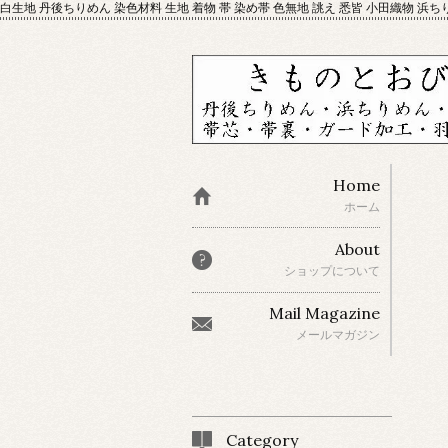
白生地 丹後ちりめん 染色材料 生地 着物 帯 染め帯 色無地 誂え 悉皆 小田織物 浜ち
Home
ホーム
About
ショップについて
Mail Magazine
メールマガジン
Category