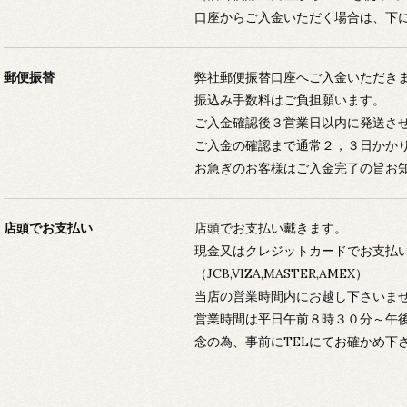
口座からご入金いただく場合は、下
郵便振替
弊社郵便振替口座へご入金いただき
振込み手数料はご負担願います。
ご入金確認後３営業日以内に発送さ
ご入金の確認まで通常２，３日かか
お急ぎのお客様はご入金完了の旨お
店頭でお支払い
店頭でお支払い戴きます。
現金又はクレジットカードでお支払
（JCB,VIZA,MASTER,AMEX）
当店の営業時間内にお越し下さいま
営業時間は平日午前８時３０分～午
念の為、事前にTELにてお確かめ下