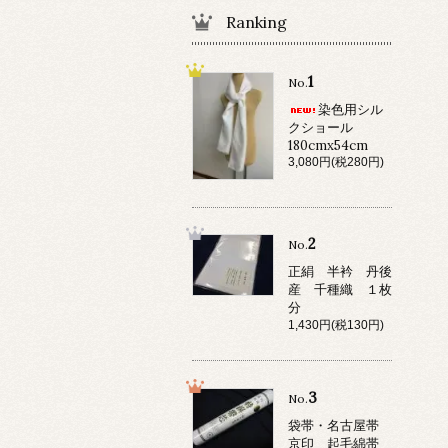
Ranking
1
No.
染色用シル
クショール
180cmx54cm
3,080円(税280円)
2
No.
正絹 半衿 丹後
産 千種織 １枚
分
1,430円(税130円)
3
No.
袋帯・名古屋帯
京印 起毛綿帯