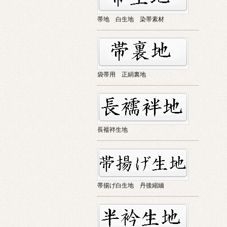
帯地 白生地 染帯素材
袋帯用 正絹裏地
長襦袢生地
帯揚げ白生地 丹後縮緬