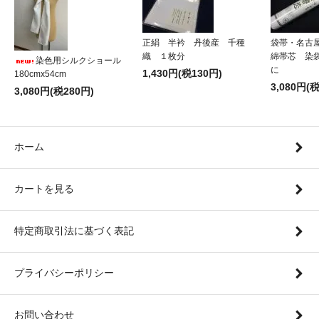
正絹 半衿 丹後産 千種
袋帯・名古
織 １枚分
綿帯芯 染
染色用シルクショール
に
1,430円(税130円)
180cmx54cm
3,080円(
3,080円(税280円)
ホーム
カートを見る
特定商取引法に基づく表記
プライバシーポリシー
お問い合わせ