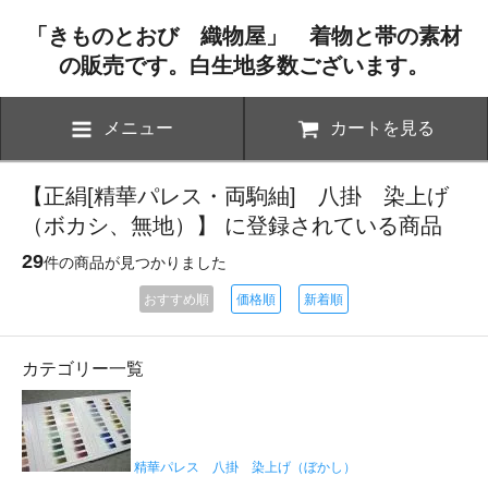
「きものとおび 織物屋」 着物と帯の素材
の販売です。白生地多数ございます。
メニュー
カートを見る
【正絹[精華パレス・両駒紬] 八掛 染上げ
（ボカシ、無地）】 に登録されている商品
29
件の商品が見つかりました
おすすめ順
価格順
新着順
カテゴリー一覧
精華パレス 八掛 染上げ（ぼかし）