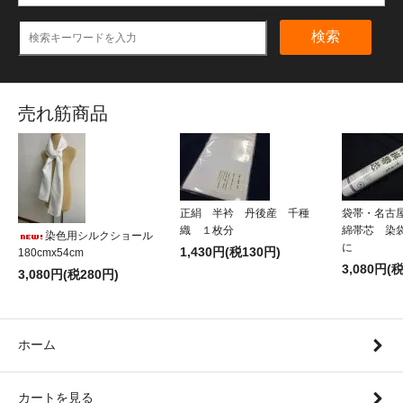
検索
売れ筋商品
正絹 半衿 丹後産 千種
袋帯・名古
織 １枚分
綿帯芯 染
染色用シルクショール
に
1,430円(税130円)
180cmx54cm
3,080円(
3,080円(税280円)
ホーム
カートを見る