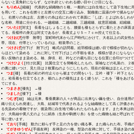
らないと直角針にならず、ながれ針といわれる縫い目やくけ目になる。
ちりめん
[縮緬]
代表的な絹織物の１種。一般的には白生地として染下生地に用
を用いて、これを右撚りと左撚りの交互に織り込み、製織後に温湯の中で揉みなが
し、右撚りの糸は左、左撚りの糸は右にわかれて表面に「しぼ」とよばれるしわが
な名称、用途に分かれる。一越縮緬、二越縮緬、三越縮緬、紋意匠縮緬、絽縮緬、
ついたけ
[対丈] 長着をはしょることも、腰揚も褄もとらずに着たときの床面
てる。長襦袢の身丈は対丈であるが、長着丈より５～７ｃｍ控えて仕立る。
つけおび
[付帯 附帯] 室町時代末から江戸時代にかけて、大名以上の武女性
帯。現在、付帯といっているのは、軽装帯のこと。
つけさげ
[付下げ 附下げ] 略式の訪問着。絵羽模様は縫い目で模様が切れな
らほどいて染める これに対して付下げはこの手順を省き、模様が逆さにならない
長い反物のまま染める。袖、身頃、衽、衿などの裁ち目になる位置に合印がつけて
つけひよく
[付け比翼] 比翼仕立てを簡略化したもの。留袖などの礼装の、２
の裏に縫いつけ、見た目は２枚重ねのようにしたもの。現在の留袖はほとんどがこ
つま
[褄] 長着の衽の衿付止りから裾までの間をいう。立衿・褄下・衿下とも
と。袷長着を仕立てるとき、裾のふきの褄先はまるく縫うが、これを「褄をあげる
てにする。
つまさき
[褄先] →褄
つました
[褄下] →褄
つむぎ
[紬]
紬は元来、養蚕農家の人々が商品に出来ない繭を使い、自分達用の
織り伝えられ発達し、大島、結城等で代表されるような紬織物として高く評価され
る先染めの着物ですが、後染用に白生地で織られたものもあります。また本来は紡
が、大島紬や黄八丈のように絹糸（生糸や駒撚り糸）を使った織物も紬と呼ばれて
等に使います。
ており
[手織] 動力に頼らず手と足の力を使い織る事。また織られた布。手織
てがきゆうぜん
[手描友禅] 友禅染の一種。型染の友禅に対して、手描き染の