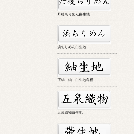
丹後ちりめん白生地
浜ちりめん白生地
正絹 紬 白生地各種
五泉織物白生地