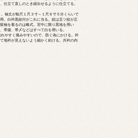
、仕立て直しのとき繰出せるように仕立てる。
う。袖丈が鯨尺１尺３寸～１尺６寸５分くらいで
用。白衿黒紋付がこれに当る。紋は五ツ紋が正
留袖を着るのは略式。宮中に限り黒地を用い
、帯揚、帯〆などはすべて白を用いる。
汚れやすく痛みやすいので、防ぐ為にかける。衿
て地衿が見えないよう細かく絎ける。共衿の内