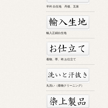
半衿 白生地 丹後、五泉
輸入正絹白生地
着物、帯、袴 お仕立て
丸洗い（着物クリーニング）