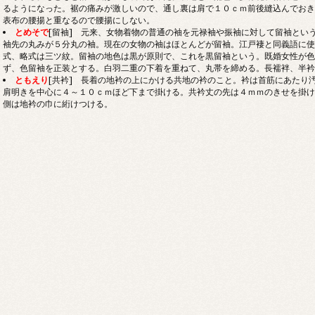
るようになった。裾の痛みが激しいので、通し裏は肩で１０ｃｍ前後縫込んでおき
表布の腰揚と重なるので腰揚にしない。
とめそで
[留袖] 元来、女物着物の普通の袖を元禄袖や振袖に対して留袖とい
袖先の丸みが５分丸の袖。現在の女物の袖はほとんどが留袖。江戸褄と同義語に使
式、略式は三ツ紋。留袖の地色は黒が原則で、これを黒留袖という。既婚女性が色
ず、色留袖を正装とする。白羽二重の下着を重ねて、丸帯を締める。長襦袢、半衿
ともえり
[共衿] 長着の地衿の上にかける共地の衿のこと。衿は首筋にあたり
肩明きを中心に４～１０ｃｍほど下まで掛ける。共衿丈の先は４ｍｍのきせを掛け
側は地衿の巾に絎けつける。