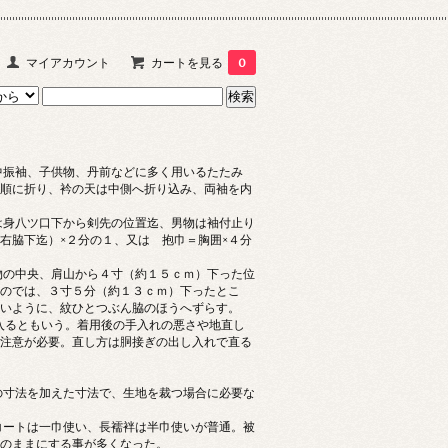
マイアカウント
カートを見る
0
中振袖、子供物、丹前などに多く用いるたたみ
順に折り、衿の天は中側へ折り込み、両袖を内
は身八ツ口下から剣先の位置迄、男物は袖付止り
右脇下迄）×２分の１、又は 抱巾＝胸囲×４分
の中央、肩山から４寸（約１５ｃｍ）下った位
のでは、３寸５分（約１３ｃｍ）下ったとこ
いように、紋ひとつぶん脇のほうへずらす。
入るともいう。着用後の手入れの悪さや地直し
注意が必要。直し方は胴接ぎの出し入れで直る
の寸法を加えた寸法で、生地を裁つ場合に必要な
コートは一巾使い、長襦袢は半巾使いが普通。被
のままにする事が多くなった。