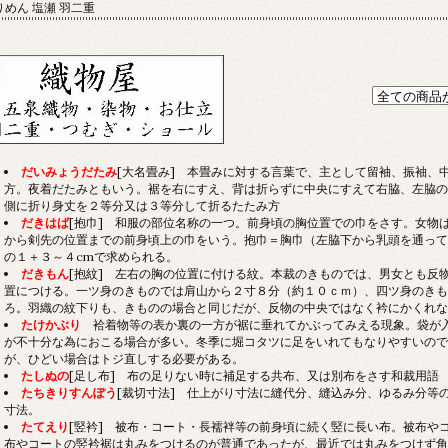
りめん 塩瀬 羽二重
だいみょうだたみ
[大名畳み] 本畳みに対する言葉で、主として留袖、振袖、
方。夜着だたみともいう。裾を右にすえ、背は折らずに中央にすえて右脇、左脇の
側に折り身丈を２等分又は３等分して折るたたみ方
だきはば
[抱巾] 和服の部位名称の一つ。前身頃の胸位置での巾をさす。女物
から剣先の位置までの前身頃上の巾をいう。抱巾＝胸巾（左脇下から乳頭を通って
の１＋３～４cmで求められる。
だきもん
[抱紋]
左右の胸の位置に付ける紋。本裁のきものでは、男女とも反物
置につける。一ツ身のきものでは肩山から２寸８分（約１０ｃｍ）、四ツ身のきも
ろ。羽織の紋下りも、きものの場合と同じだが、反物の中央ではなく衿にかくれな
たけかぶり
袷着物等の表か裏の一方が裾に垂れてかぶってみえる現象。袋が
が不十分な為におこる場合が多い。冬季に堀コタツに足をいれてもなりやすいので
が、ひどい場合はトジ直しする必要がある。
たしぬの
[足し布] 布の足りない時に補足する共布、又は別布をさす和裁用語
たちきりすんぽう
[裁切寸法] 仕上がり寸法に縫代分、縫込み分、ゆるみ分等
寸法。
たてえり
[竪衿] 被布・コート・長襦袢等の前身頃に続く竪に長い布。被布や
布やコートの竪衿裾は丸みをつけるのが普通であったが、最近では丸みをつけず角