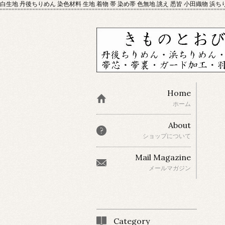
白生地 丹後ちりめん 染色材料 生地 着物 帯 染め帯 色無地 誂え 悉皆 小田織物 浜ち
Home
ホーム
About
ショップについて
Mail Magazine
メールマガジン
Category