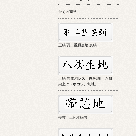
全ての商品
正絹 羽二重胴裏地 裏絹
正絹[精華パレス・両駒紬] 八掛
染上げ（ボカシ、無地）
帯芯 三河木綿芯