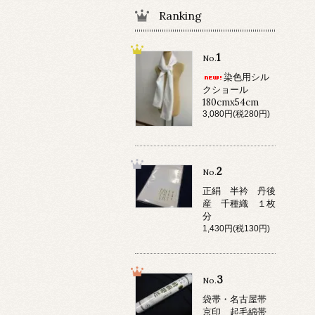
Ranking
1
No.
染色用シル
クショール
180cmx54cm
3,080円(税280円)
2
No.
正絹 半衿 丹後
産 千種織 １枚
分
1,430円(税130円)
3
No.
袋帯・名古屋帯
京印 起毛綿帯