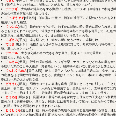
てざし
[手挿し] 手で彩色すること。様々な筆と刷毛を使って糸目防染された
手で彩色したものを特にこう呼ぶことがある。挿し友禅ともいう。
テーチギ
大島紬の泥染めをする際用いる植物。テーチギ（車輪梅）の枝を煮
み込む作業を何度も繰り返し行う。
てっぽうそで
[鉄砲袖] 袖の型の一種で、筒袖の袖付下に方型のひうち布を入
後用いられた袖型。
てつこん
[鉄紺] 鉄色がかった紺色、わずかに緑味の暗い青色に用いられる。
るとも信じられていたので、近代まで日本の農村や都市にも最も普及していた色の
区別され、緑味の紺は鉄紺という。また紺鉄という色名もある。
てばさみ
[手挟] 糸を切ったり、細かい所に使うハサミ。糸切り鋏。
でふき
[出ふき] 毛抜き合わせやひかえ処理に対して、袷衣や綿入れ等の袖口
語。単にふきともいう。
デニール
生糸や化繊の糸の太さを表す単位。長さ４５０ｍで重量０．０５ｇ
物ほど太い糸となる。
てんさん
[天蚕] 野生の蚕の総称。クヌギや栗、ナラ、カシなどの木の葉を食
ら紡いだ糸のことを天蚕糸、野蚕糸という。紬織物や縫い取り部分に少し加えたり
てんじくもめん
[天竺木綿] 略して天竺ともいう。JIS繊維用語には「タテ、
コ密度をほぼ同数の平織物」とある。密度は１インチ当り６０本×６０本が標準。
巾に比べ糸の太さが約２倍。
どううら
[胴裏]
羽織やコートの裏地を肩裏（羽裏）というのに対して、主とし
富士絹、羽二重、モスリン、人絹などを使用する。奥裏ともいう。女物着物では約
～５．７ｍ（約１丈５尺）、男物通し裏の場合は約１１．５ｍ（３丈）使う。
どうぬき
[胴抜き] 長襦袢や下着等の表布を節約する仕立方の工夫をいう和裁
部分だけに表布を使い、見えない胴回りには表布を抜いて変わりに柔らかくて軽い
（釣胴）仕立と混同されよく使われている。
とうしうら
[通し裏]
袷、綿入の長着の裏地を全部同じ生地を用いる場合、通し
いられる。もともと袷の裏は通し裏であった。表地との配色の多様化、裾裏地の重