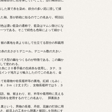
絵模様部分に色を挿していくこと。型の糊糸目に
出した液で糸を染め、鉄分の多い泥に浸して揉
れた袖。形が鉄砲に似るのでこの名あり。明治以
紺色は濃い藍染の通称で、藍染はマムシ除けにな
一つである。そこで紺色も色味によって細かく
、裾の裏地を表より出して仕立てる部分の和裁用
の糸の太さが１デニール。デニール数の大きい
べて大型の繭をつくるのが特徴である。この繭か
して使われる。
ヨコ糸に２０番手級の生綿糸を使用し、タテ、ヨ
元インド地方より輸入したのでこの名あり。金
て袷着物や袷長襦袢等の裏地。紅絹（もみ）、
８．３ｍ（２丈２尺）、女物長襦袢では５．３
用語。袖、裾まわり、衽、衿等や着用時に見える
別布を使用するのでこの名あり。 胴裏抜き
裏という。男物の長着、丹前、花嫁の打掛に用
さ、経済上の工夫から胴裏と裾回しを別布にす