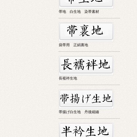
帯地 白生地 染帯素材
袋帯用 正絹裏地
長襦袢生地
帯揚げ白生地 丹後縮緬