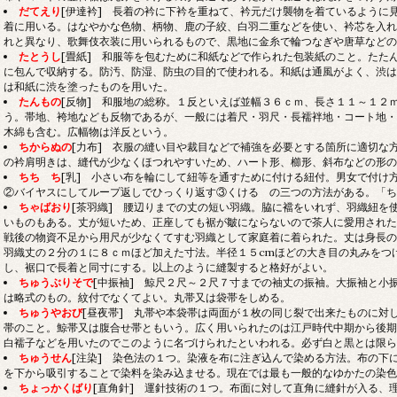
だてえり
[伊達衿] 長着の衿に下衿を重ねて、衿元だけ襲物を着ているように
着に用いる。はなやかな色物、柄物、鹿の子絞、白羽二重などを使い、衿芯を入れ
れと異なり、歌舞伎衣装に用いられるもので、黒地に金糸で輪つなぎや唐草などの
たとうし
[畳紙] 和服等を包むために和紙などで作られた包装紙のこと。たた
に包んで収納する。防汚、防湿、防虫の目的で使われる。和紙は通風がよく、渋は
は和紙に渋を塗ったものを用いた。
たんもの
[反物]
和服地の総称。１反といえば並幅３６ｃｍ、長さ１１～１２ｍ
う。帯地、袴地なども反物であるが、一般には着尺・羽尺・長襦袢地・コート地・
木綿も含む。広幅物は洋反という。
ちからぬの
[力布] 衣服の縫い目や裁目などで補強を必要とする箇所に適切な
の衿肩明きは、縫代が少なくほつれやすいため、ハート形、櫛形、斜布などの形の
ちち
ち
[乳] 小さい布を輪にして紐等を通すために付ける紐付。男女で付け
②バイヤスにしてループ返しでひっくり返す③くける の三つの方法がある。「ち
ちゃばおり
[茶羽織] 腰辺りまでの丈の短い羽織。脇に襠をいれず、羽織紐を
いものもある。丈が短いため、正座しても裾が皺にならないので茶人に愛用された
戦後の物資不足から用尺が少なくてすむ羽織として家庭着に着られた。丈は身長の
羽織丈の２分の１に８ｃｍほど加えた寸法。半径１５cmほどの大き目の丸みをつ
し、裾口で長着と同寸にする。以上のように縫製すると格好がよい。
ちゅうぶりそで
[中振袖] 鯨尺２尺～２尺７寸までの袖丈の振袖。大振袖と小
は略式のもの。紋付でなくてよい。丸帯又は袋帯をしめる。
ちゅうやおび
[昼夜帯] 丸帯や本袋帯は両面が１枚の同じ裂で出来たものに対
帯のこと。鯨帯又は腹合せ帯ともいう。広く用いられたのは江戸時代中期から後期
白襦子などを用いたのでこのように名づけられたといわれる。必ず白と黒とは限ら
ちゅうせん
[注染] 染色法の１つ。染液を布に注ぎ込んで染める方法。布の下
を下から吸引することで染料を染み込ませる。現在では最も一般的なゆかたの染色
ちょっかくばり
[直角針] 運針技術の１つ。布面に対して直角に縫針が入る、