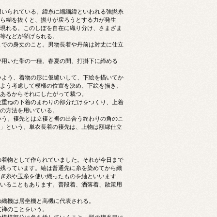
いられている。緯糸に縮緬緯といわれる強撚糸
ら糊を抜くと、撚りが戻ろうとする力が発生
現れる。このしぼを自在に織り分け、さまざま
等などが挙げられる。
までの身丈のこと。男物長着や丹前は対丈に仕立
が用いた帯の一種。春夏の間、打掛下に締める
いよう、着物の形に仮縫いして、下絵を描いてか
よう考慮して模様の位置を決め、下絵を描き、
あるからそれにしたがって裁つ。
枚重ねの下着のまわりの部分だけをつくり、上着
の方法を用いている。
いう。褄先とは立褄と裾の出合う終わりの角のこ
」という。単衣長着の褄先は、上物は額縁仕立
着物として作られていました。それが今日まで
残っています。紬は普通先に糸を染めてから織
ぎ糸や玉糸を使い織ったものを紬といいます
いることもあります。普段着、洒落着、散策用
の織機は居坐機と高機に代表される。
友禅のことをいう。