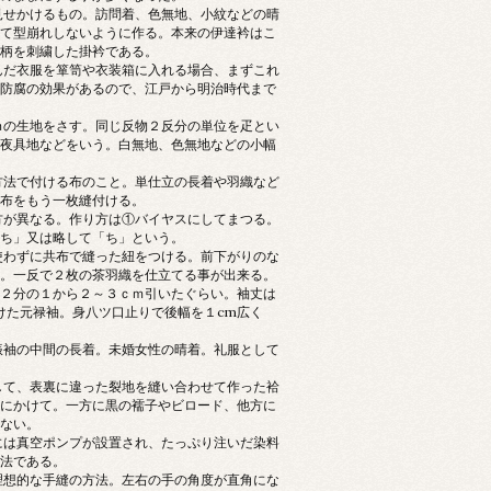
見せかけるもの。訪問着、色無地、小紋などの晴
て型崩れしないように作る。本来の伊達衿はこ
柄を刺繍した掛衿である。
んだ衣服を箪笥や衣装箱に入れる場合、まずこれ
防腐の効果があるので、江戸から明治時代まで
の生地をさす。同じ反物２反分の単位を疋とい
夜具地などをいう。白無地、色無地などの小幅
方法で付ける布のこと。単仕立の長着や羽織など
布をもう一枚縫付ける。
方が異なる。作り方は①バイヤスにしてまつる。
ち」又は略して「ち」という。
使わずに共布で縫った紐をつける。前下がりのな
。一反で２枚の茶羽織を仕立てる事が出来る。
２分の１から２～３ｃｍ引いたぐらい。袖丈は
けた元禄袖。身八ツ口止りで後幅を１cm広く
振袖の中間の長着。未婚女性の晴着。礼服として
して、表裏に違った裂地を縫い合わせて作った袷
にかけて。一方に黒の襦子やビロード、他方に
ない。
には真空ポンプが設置され、たっぷり注いだ染料
法である。
理想的な手縫の方法。左右の手の角度が直角にな