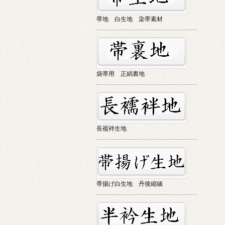
帯地 白生地 染帯素材
袋帯用 正絹裏地
長襦袢生地
帯揚げ白生地 丹後縮緬