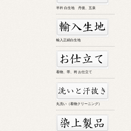
半衿 白生地 丹後、五泉
輸入正絹白生地
着物、帯、袴 お仕立て
丸洗い（着物クリーニング）