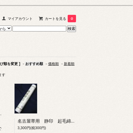
マイアカウント
カートを見る
0
並び順を変更 ]
-
おすすめ順
-
価格順
-
新着順
います
芯 染袋帯・織名古屋帯に
名古屋帯用 静印 起毛綿帯芯 名古屋帯用の厚手です。染帯に
3,300円(税300円)
で