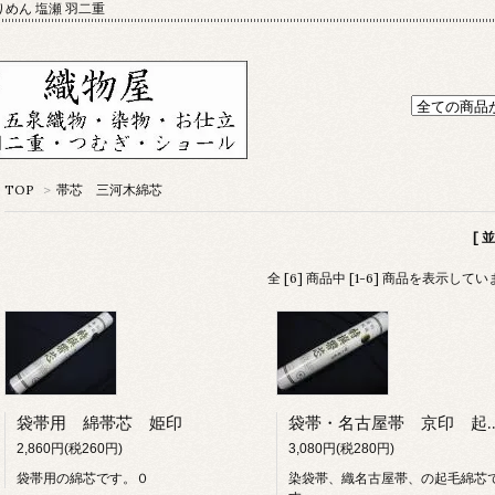
りめん 塩瀬 羽二重
TOP
>
帯芯 三河木綿芯
[ 
全 [6] 商品中 [1-6] 商品を表示して
袋帯用 綿帯芯 姫印
袋帯・名古屋帯 京印 起毛綿帯
2,860円(税260円)
3,080円(税280円)
袋帯用の綿芯です。０
染袋帯、織名古屋帯、の起毛綿芯