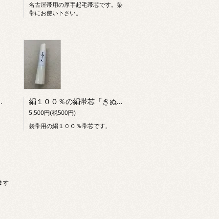
名古屋帯用の厚手起毛帯芯です。染
帯にお使い下さい。
袋帯、名古屋帯に
絹１００％の絹帯芯「きぬしん」
5,500円(税500円)
袋帯用の絹１００％帯芯です。
います