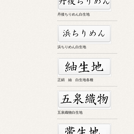
丹後ちりめん白生地
浜ちりめん白生地
正絹 紬 白生地各種
五泉織物白生地