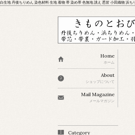
白生地 丹後ちりめん 染色材料 生地 着物 帯 染め帯 色無地 誂え 悉皆 小田織物 浜ち
Home
ホーム
About
ショップについて
Mail Magazine
メールマガジン
Category