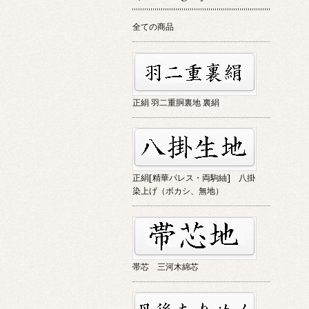
全ての商品
正絹 羽二重胴裏地 裏絹
正絹[精華パレス・両駒紬] 八掛
染上げ（ボカシ、無地）
帯芯 三河木綿芯