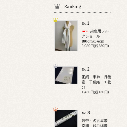
Ranking
1
No.
染色用シル
クショール
180cmx54cm
3,080円(税280円)
2
No.
正絹 半衿 丹後
産 千種織 １枚
分
1,430円(税130円)
3
No.
袋帯・名古屋帯
京印 起毛綿帯